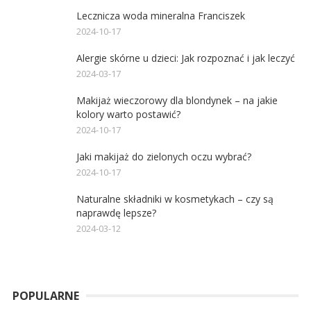
Lecznicza woda mineralna Franciszek
2024-10-17
Alergie skórne u dzieci: Jak rozpoznać i jak leczyć
2024-03-17
Makijaż wieczorowy dla blondynek – na jakie
kolory warto postawić?
2024-10-17
Jaki makijaż do zielonych oczu wybrać?
2024-10-17
Naturalne składniki w kosmetykach – czy są
naprawdę lepsze?
2024-03-12
POPULARNE