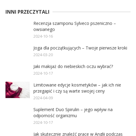
INNI PRZECZYTALI
Recenzja szamponu Sylveco pszeniczno –
owsianego
2024-10-16
Joga dla początkujących – Twoje pierwsze kroki
2024-03-20
Jaki makijaż do niebieskich oczu wybrać?
2024-10-17
Limitowane edycje kosmetyków – jak ich nie
przegapić i czy są warte swojej ceny
2024-04-09
Suplement Duo Spirulin – jego wpływ na
odporność organizmu
2024-10-17
Jak skutecznie znaleźć prace w Anglii podczas