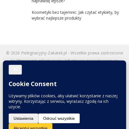
naprawdę lepsze?
Kosmetyki bez tajemnic: Jak czytać etykiety, by
wybrać najlepsze produkty
© 2026
Pielegnacyjny-Zakatek.pl
- Wszelkie prawa zastrzeżone
|| Obowiązek informacyjny: Informacje prezentowane na
stronie nie stanowią porady medycznej w rozumieniu prawa.
Mają one charakter ogólny i nie powinny być traktowane jako
wytyczne do diagnozowania czy leczenia jakichkolwiek schorzeń.
Przed podjęciem decyzji o zabiegach lub terapii należy
bezwzględnie skonsultować się z lekarzem || Do tworzenia
tekstów i obrazów wykorzystujemy narzędzia AI. Zależy nam na
najwyższej jakości, dlatego przed publikacją wszystkie
informacje są skrupulatnie sprawdzane i weryfikowane