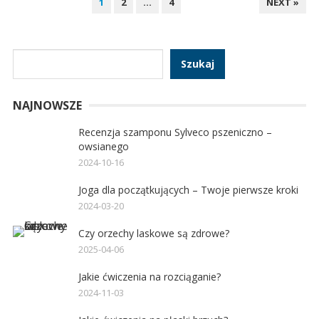
1
2
…
4
NEXT »
WPISÓW
Szukaj
Szukaj
NAJNOWSZE
Recenzja szamponu Sylveco pszeniczno –
owsianego
2024-10-16
Joga dla początkujących – Twoje pierwsze kroki
2024-03-20
Czy orzechy laskowe są zdrowe?
2025-04-06
Jakie ćwiczenia na rozciąganie?
2024-11-03